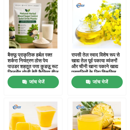
बैसफू प्राकृतिक हर्बल रक्त
रापसी तेल स्वाद विशेष रूप से
शर्करा नियंत्रण ठोस पेय
खाद्य तेल पूर्व पकाया व्यंजनों
पाउडर शहतूत पत्ता कुडज़ू रूट
और चीनी खाना पकाने खाद्य
जिनसेंग गोजी बेरी कैसिया बीज
प्रणालियों के लिए विकसित
स्वस्थ ग्लूकोज समर्थन के लिए
जांच भेजें
जांच भेजें
घर
उत्पाद
वीडियो