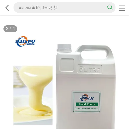
2
/
4