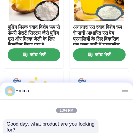
वी.आर. शो
पुडिंग मिल्क स्वाद विशेष रूप से
अनानास रस स्वाद विशेष रूप
डेयरी डेसर्ट सिस्टम जैसे पुडिंग
से पानी आधारित रस पेय
हमारे बारे में
मूस और मिल्क जेली के लिए
प्रणालियों के लिए विकसित
विकसित किया गया है
एक उच्च पानी में घुलनशील
स्पष्ट सूत्र यह सटीक ताजा
जांच भेजें
जांच भेजें
कारखाने का दौरा
रसदार खट्टा-मीठा पुनः पेश
करता है
गुणवत्ता नियंत्रण
Emma
हमसे संपर्क करें
समाचार
1:04 PM
Good day, what product are you looking 
खाद्य पदार्थों के स्वाद
for?
अनानास तेल स्वाद तेल
अनानास का स्वाद चबाने के