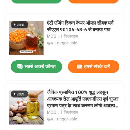
एंटी एजिंग स्किन केयर ऑयल सीबकथर्न
सीएएस 90106-68-6 से बनाया गया
MOQ：1 किलोग्राम
मूल्य：negotiable
सबसे अच्छी कीमत
हमसे संपर्क करें
जैविक प्रमाणित 100% शुद्ध लहसुन
आवश्यक तेल आपूर्ति एमएसडीएस पूर्ण सुरक्षा
प्रमाण पत्र के साथ कस्टम लोगो आवश्यक
तेल
MOQ：1 किलोग्राम
मूल्य：negotiable