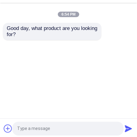
तेल 99% अदरक आवश्यक
तेल खाद्य स्वाद और सुगंध के
6:54 PM
लिए
सबसे अच्छी कीमत
सबसे अच्छी कीमत
Good day, what product are you looking 
for?
हमसे संपर्क करें
हमसे संपर्क करें
और देखो
होम
हमारे बारे में
हमसे संपर्क करें
Desktop Site
साइटमैप
गोपनीयता नीति
गुणवत्ता
खाद्य पदार्थों के स्वाद
चीन का कारखाना.Copyright ©
2026 Shaanxi Baisifu Biological Engineering Co.,
Ltd.. All Rights Reserved.