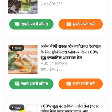
मूल्य：$46-$55
वी.आर. शो
सबसे अच्छी कीमत
हमसे संपर्क करें
हमारे बारे में
कारखाने का दौरा
अरोमाथेरेपी सफाई और व्यक्तिगत देखभाल
के लिए यूकेलिप्टस ग्लोबलस तेल 100%
शुद्ध प्राकृतिक आवश्यक तेल
गुणवत्ता नियंत्रण
MOQ：1 किलोग्राम
मूल्य：$46-$55
हमसे संपर्क करें
सबसे अच्छी कीमत
हमसे संपर्क करें
समाचार
100% शुद्ध प्राकृतिक एनीस तेल (स्टार
खाद्य पदार्थों के स्वाद
एनीस तेल) खाद्य स्वाद सुगंध और