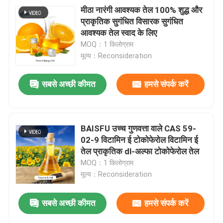
मीठा नारंगी आवश्यक तेल 100% शुद्ध और
प्राकृतिक सुगंधित विसारक सुगंधित
फलों का चूर्ण
आवश्यक तेल स्वाद के लिए
MOQ：1 किलोग्राम
सूखे पाउडर को फ्रीज करें
मूल्य：Reconsideration
सबसे अच्छी कीमत
हमसे संपर्क करें
जैविक तेल
प्राकृतिक वजन घटाने की सामग्री
BAISFU उच्च गुणवत्ता वाले CAS 59-
02-9 विटामिन ई टोकोफेरोल विटामिन ई
प्राकृतिक रंगद्रव्य
तेल प्राकृतिक dl-अल्फा टोकोफेरोल तेल
MOQ：1 किलोग्राम
मूल्य：Reconsideration
स्वास्थ्य देखभाल उत्पाद
सबसे अच्छी कीमत
हमसे संपर्क करें