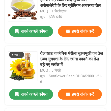
अरोमाथेरेपी के लिए प्रीमियम आवश्यक तेल
MOQ：1 किलोग्राम
स्वाद और सुगंध
मूल्य：$38-$46
सिंथेटिक स्वाद
सबसे अच्छी कीमत
हमसे संपर्क करें
शीतलक एजेंट
तेल खाद्य कार्बनिक पेरीला सूरजमुखी का तेल
उच्च गुणवत्ता के लिए खाना पकाने का तेल
प्राकृतिक पौधे का आवश्यक तेल
बड़े नए स्टॉक में
MOQ：5 किलो
शुद्ध पौधे का अर्क
मूल्य：Sunflower Seed Oil CAS:8001-21-
6
मीठा करने वाला
सबसे अच्छी कीमत
हमसे संपर्क करें
मोनोमर स्वाद