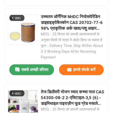
फलों का चूर्ण
उच्चतम ऑर्गेनिक NHDC नियोसपेरिडिन
डाइहाइड्रोकैल्कोन CAS 20702-77-6
सूखे पाउडर को फ्रीज करें
98% प्राकृतिक अर्क खाद्य/पशु आहार
स्वीटनर एडिटिव फाइन पाउडर के लिए नए
MOQ：25 किग्रा को आपकी आवश्यकताओं के
स्टॉक में
अनुसार किसी भी मात्रा में ऑर्डर किया जा सकता है
जैविक तेल
मूल्य：Delivery Time: Ship Within About
2-3 Working Days After Receiving
Payment
प्राकृतिक वजन घटाने की सामग्री
सबसे अच्छी कीमत
हमसे संपर्क करें
प्राकृतिक रंगद्रव्य
तेज डिलीवरी भोजन स्वाद कच्चा माल CAS
स्वास्थ्य देखभाल उत्पाद
54300-08-2 2-एसिटाइल-3,5 (6) -
डाइमिथाइल पाइराज़ीन फूड ग्रेड मसाले
तैयार स्वाद
MOQ：25 किग्रा को आपकी आवश्यकताओं के