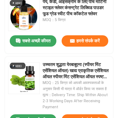
पेय, कैंडी, आइसक्रीम के लिए पीच मार्टिनी
स्टाइल फ्लेवर कंसन्ट्रेट लिक्विड पाउडर
फूड ग्रेड स्वीट पीच कॉकटेल फ्लेवर
MOQ：5 किग्रा
सबसे अच्छी कीमत
हमसे संपर्क करें
उच्चतम शुद्धता येरबाबुएना (स्पीयर मिंट
एसेंशियल ऑयल) खाद्य प्राकृतिक एसेंशियल
ऑयल स्पीयर मिंट एसेंशियल ऑयल स्पष्ट
तरल ताज़ी गंध
MOQ：25 किग्रा को आपकी आवश्यकताओं के
अनुसार किसी भी मात्रा में ऑर्डर किया जा सकता है
मूल्य：Delivery Time: Ship Within About
2-3 Working Days After Receiving
Payment