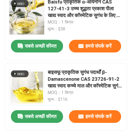
Baisfu प्राकृतिक α-आयनोन CAS
127-41-3 उच्च शुद्धता प्रकाश पीला
खाद्य स्वाद और कॉस्मेटिक सुगंध के लिए तेल
वी.आर. शो
तरल
MOQ：1 किग्रा
मूल्य：$38
हमारे बारे में
सबसे अच्छी कीमत
हमसे संपर्क करें
कारखाने का दौरा
बाइसफू प्राकृतिक सुगंध पदार्थों β-
गुणवत्ता नियंत्रण
Damascenone CAS 23726-91-2
खाद्य स्वाद कच्चे माल और कॉस्मेटिक सुगंध
हमसे संपर्क करें
के लिए
MOQ：1 किग्रा
मूल्य：$116
समाचार
सबसे अच्छी कीमत
हमसे संपर्क करें
खाद्य पदार्थों के स्वाद