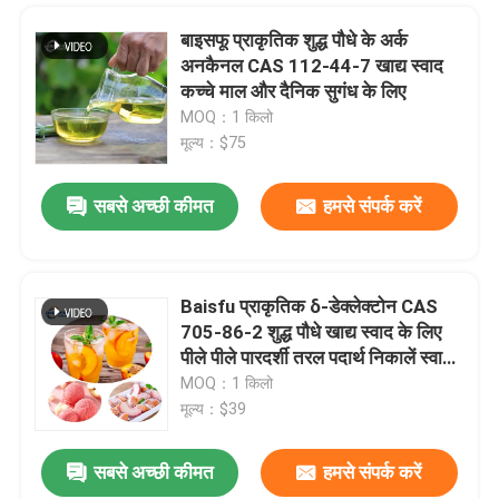
बाइसफू प्राकृतिक शुद्ध पौधे के अर्क
स्वाद और सुगंध
अनकैनल CAS 112-44-7 खाद्य स्वाद
कच्चे माल और दैनिक सुगंध के लिए
MOQ：1 किलो
सिंथेटिक स्वाद
मूल्य：$75
शीतलक एजेंट
सबसे अच्छी कीमत
हमसे संपर्क करें
प्राकृतिक पौधे का आवश्यक तेल
Baisfu प्राकृतिक δ-डेक्लेक्टोन CAS
705-86-2 शुद्ध पौधे खाद्य स्वाद के लिए
शुद्ध पौधे का अर्क
पीले पीले पारदर्शी तरल पदार्थ निकालें स्वाद
को बढ़ाएं
MOQ：1 किलो
मूल्य：$39
मीठा करने वाला
सबसे अच्छी कीमत
हमसे संपर्क करें
मोनोमर स्वाद