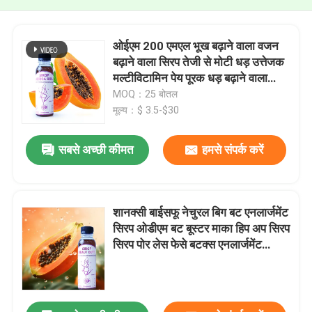
ओईएम 200 एमएल भूख बढ़ाने वाला वजन
बढ़ाने वाला सिरप तेजी से मोटी धड़ उत्तेजक
मल्टीविटामिन पेय पूरक धड़ बढ़ाने वाला
सिरप ड्रीम शेप
MOQ：25 बोतल
मूल्य：$ 3.5-$30
सबसे अच्छी कीमत
हमसे संपर्क करें
शानक्सी बाईसफू नेचुरल बिग बट एनलार्जमेंट
सिरप ओडीएम बट बूस्टर माका हिप अप सिरप
सिरप पोर लेस फेसे बटक्स एनलार्जमेंट
प्रोडक्ट्स