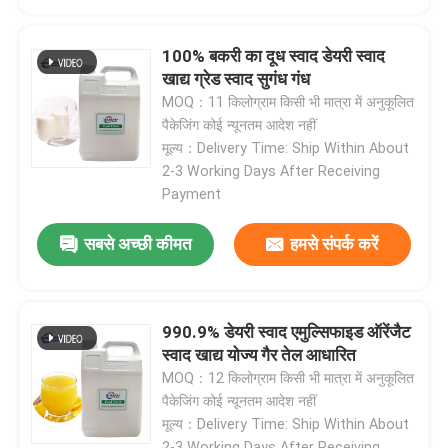
फलों का चूर्ण
100% बकरी का दूध स्वाद डेयरी स्वाद
खाद्य ग्रेड स्वाद सुगंध गंध
MOQ：11 किलोग्राम किसी भी मात्रा में अनुकूलित
सूखे पाउडर को फ्रीज करें
पैकेजिंग कोई न्यूनतम आदेश नहीं
मूल्य：Delivery Time: Ship Within About
2-3 Working Days After Receiving
जैविक तेल
Payment
प्राकृतिक वजन घटाने की सामग्री
सबसे अच्छी कीमत
हमसे संपर्क करें
प्राकृतिक रंगद्रव्य
990.9% डेयरी स्वाद एमुल्सिफाइड ऑरेंजैट
स्वाद खाद्य योज्य गैर तेल आधारित
स्वास्थ्य देखभाल उत्पाद
MOQ：12 किलोग्राम किसी भी मात्रा में अनुकूलित
पैकेजिंग कोई न्यूनतम आदेश नहीं
मूल्य：Delivery Time: Ship Within About
2-3 Working Days After Receiving