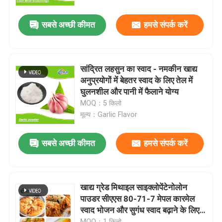
सबसे अच्छी कीमत
हमसे संपर्क करें
सांद्रित लहसुन का स्वाद - नमकीन खाद्य
अनुप्रयोगों में बेहतर स्वाद के लिए तेल में
घुलनशील और पानी में फैलाने योग्य
MOQ：5 किलो
मूल्य：Garlic Flavor
सबसे अच्छी कीमत
हमसे संपर्क करें
खाद्य ग्रेड मिथाइल साइक्लोपेंटेनोलोन
पाउडर सीएएस 80-71-7 मेपल कारमेल
स्वाद भोजन और सुगंध स्वाद बढ़ाने के लिए
कच्चा माल
MOQ：1 किलो