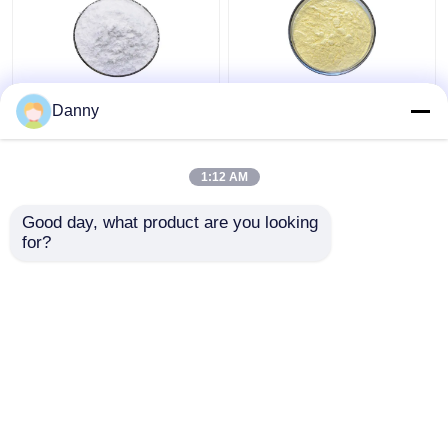
98% शुद्ध केंद्रित पौधे के अर्क
506-32-1 शुद्ध पौधों का अर्क
Danny
पाउडर सफेद त्वचा टोन पाउडर
मॉइस्चराइजिंग के लिए
1:12 AM
सबसे अच्छी कीमत
सबसे अच्छी कीमत
Good day, what product are you looking 
for?
हमसे संपर्क करें
हमसे संपर्क करें
और देखो
होम
हमारे बारे में
हमसे संपर्क करें
Desktop Site
साइटमैप
गोपनीयता नीति