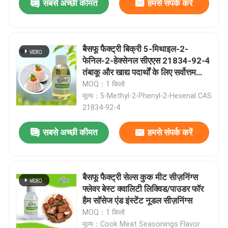
सबसे अच्छी कीमत
हमसे संपर्क करें
बैसफू फैक्ट्री बिक्री 5-मिथाइल-2-
फेनिल-2-हेक्सेनल सीएएस 21834-92-4
तंबाकू और खाद्य पदार्थों के लिए सर्वोत्तम
गुणवत्ता वाली तरल
MOQ：1 किलो
मूल्य：5-Methyl-2-Phenyl-2-Hexenal CAS
21834-92-4
सबसे अच्छी कीमत
हमसे संपर्क करें
बैसफू फैक्ट्री सेल्स कुक मीट सीज़निंग्स
फ्लेवर बेस्ट क्वालिटी लिक्विड/पाउडर फॉर
हैम सॉसेज एंड इंस्टेंट नूडल सीज़निंग्स
MOQ：1 किलो
मूल्य：Cook Meat Seasonings Flavor