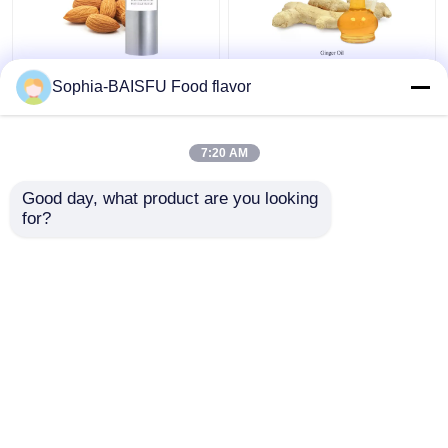
रंगहीन प्राकृतिक वनस्पति
CAS 8007-08-7
Sophia-BAISFU Food flavor
अर्क तेल
प्राकृतिक वनस्पति आवश्यक
तेल 99% अदरक आवश्यक
तेल खाद्य स्वाद और सुगंध के
7:20 AM
लिए
सबसे अच्छी कीमत
सबसे अच्छी कीमत
Good day, what product are you looking 
for?
हमसे संपर्क करें
हमसे संपर्क करें
और देखो
होम
हमारे बारे में
हमसे संपर्क करें
Desktop Site
साइटमैप
गोपनीयता नीति