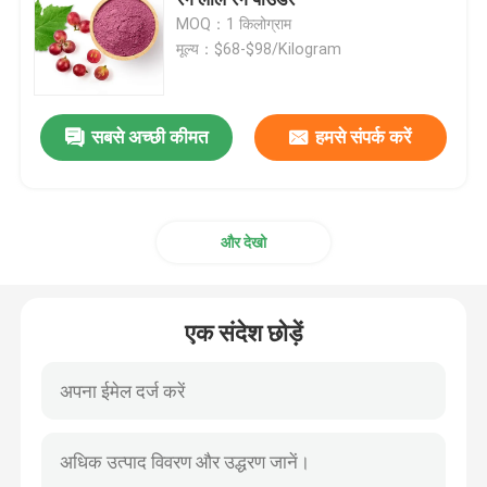
MOQ：1 किलोग्राम
मूल्य：$68-$98/Kilogram
स्वाद और सुगंध
सिंथेटिक स्वाद
सबसे अच्छी कीमत
हमसे संपर्क करें
शीतलक एजेंट
और देखो
प्राकृतिक पौधे का आवश्यक तेल
एक संदेश छोड़ें
शुद्ध पौधे का अर्क
मीठा करने वाला
मोनोमर स्वाद