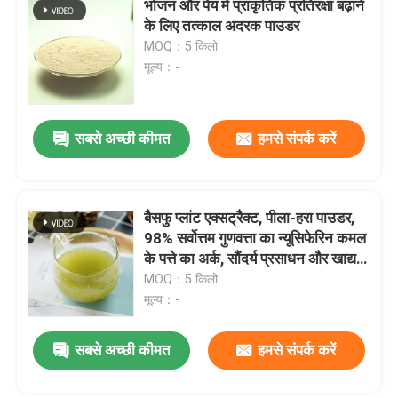
भोजन और पेय में प्राकृतिक प्रतिरक्षा बढ़ाने
के लिए तत्काल अदरक पाउडर
फलों का चूर्ण
MOQ：5 किलो
मूल्य：-
सूखे पाउडर को फ्रीज करें
सबसे अच्छी कीमत
हमसे संपर्क करें
जैविक तेल
प्राकृतिक वजन घटाने की सामग्री
बैसफु प्लांट एक्सट्रैक्ट, पीला-हरा पाउडर,
98% सर्वोत्तम गुणवत्ता का न्यूसिफेरिन कमल
के पत्ते का अर्क, सौंदर्य प्रसाधन और खाद्य
प्राकृतिक रंगद्रव्य
पदार्थों के लिए
MOQ：5 किलो
मूल्य：-
स्वास्थ्य देखभाल उत्पाद
सबसे अच्छी कीमत
हमसे संपर्क करें