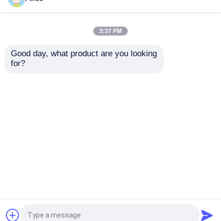
अर्क तेल
प्राकृतिक वनस्पति आवश्यक
तेल 99% अदरक आवश्यक
तेल खाद्य स्वाद और सुगंध के
3:37 PM
लिए
सबसे अच्छी कीमत
सबसे अच्छी कीमत
Good day, what product are you looking 
for?
हमसे संपर्क करें
हमसे संपर्क करें
और देखो
होम
हमारे बारे में
हमसे संपर्क करें
Desktop Site
साइटमैप
गोपनीयता नीति
गुणवत्ता
खाद्य पदार्थों के स्वाद
चीन का कारखाना.Copyright ©
2026 Shaanxi Baisifu Biological Engineering Co.,