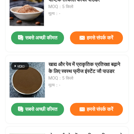
MOQ：5 किलो
मूल्य：-
स्वाद और सुगंध
सिंथेटिक स्वाद
सबसे अच्छी कीमत
हमसे संपर्क करें
शीतलक एजेंट
खाद्य और पेय में प्राकृतिक प्रतिरक्षा बढ़ाने
के लिए स्वस्थ फ्रीज इंस्टेंट जौ पाउडर
प्राकृतिक पौधे का आवश्यक तेल
MOQ：5 किलो
मूल्य：-
शुद्ध पौधे का अर्क
सबसे अच्छी कीमत
हमसे संपर्क करें
मीठा करने वाला
मोनोमर स्वाद