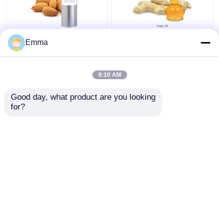
रंगहीन प्राकृतिक वनस्पति
CAS 8007-08-7
Emma
अर्क तेल
प्राकृतिक वनस्पति आवश्यक
तेल 99% अदरक आवश्यक
तेल खाद्य स्वाद और सुगंध के
9:10 AM
लिए
सबसे अच्छी कीमत
सबसे अच्छी कीमत
Good day, what product are you looking 
for?
हमसे संपर्क करें
हमसे संपर्क करें
और देखो
होम
हमारे बारे में
हमसे संपर्क करें
Desktop Site
साइटमैप
गोपनीयता नीति