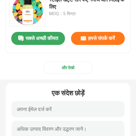
लिए
MOQ：5 किग्रा
स्वाद और सुगंध
सिंथेटिक स्वाद
सबसे अच्छी कीमत
हमसे संपर्क करें
शीतलक एजेंट
और देखो
प्राकृतिक पौधे का आवश्यक तेल
एक संदेश छोड़ें
शुद्ध पौधे का अर्क
मीठा करने वाला
मोनोमर स्वाद