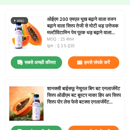
ओईएम 200 एमएल भूख बढ़ाने वाला वजन
बढ़ाने वाला सिरप तेजी से मोटी धड़ उत्तेजक
मल्टीविटामिन पेय पूरक धड़ बढ़ाने वाला
सिरप ड्रीम शेप
MOQ：25 बोतल
मूल्य：$ 3.5-$30
सबसे अच्छी कीमत
हमसे संपर्क करें
शानक्सी बाईसफू नेचुरल बिग बट एनलार्जमेंट
सिरप ओडीएम बट बूस्टर माका हिप अप सिरप
सिरप पोर लेस फेसे बटक्स एनलार्जमेंट
प्रोडक्ट्स