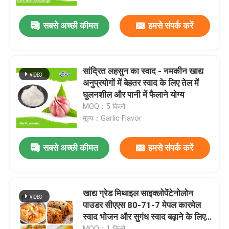
सबसे अच्छी कीमत
हमसे संपर्क करें
सांद्रित लहसुन का स्वाद - नमकीन खाद्य
अनुप्रयोगों में बेहतर स्वाद के लिए तेल में
घुलनशील और पानी में फैलाने योग्य
MOQ：5 किलो
मूल्य：Garlic Flavor
सबसे अच्छी कीमत
हमसे संपर्क करें
खाद्य ग्रेड मिथाइल साइक्लोपेंटेनोलोन
पाउडर सीएएस 80-71-7 मेपल कारमेल
स्वाद भोजन और सुगंध स्वाद बढ़ाने के लिए
कच्चा माल
MOQ：1 किलो