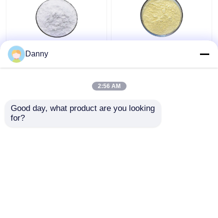
98% शुद्ध केंद्रित पौधे के अर्क
506-32-1 शुद्ध पौधों का अर्क
Danny
पाउडर सफेद त्वचा टोन पाउडर
मॉइस्चराइजिंग के लिए
2:56 AM
सबसे अच्छी कीमत
सबसे अच्छी कीमत
Good day, what product are you looking 
for?
हमसे संपर्क करें
हमसे संपर्क करें
और देखो
होम
हमारे बारे में
हमसे संपर्क करें
Desktop Site
साइटमैप
गोपनीयता नीति