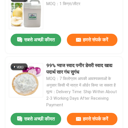
MOQ：1 किग्रा/लीटर
स्वाद और सुगंध
सिंथेटिक स्वाद
सबसे अच्छी कीमत
हमसे संपर्क करें
शीतलक एजेंट
99% प्याज स्वाद पनीर डेयरी स्वाद खाद्य
प्राकृतिक पौधे का आवश्यक तेल
पदार्थ सार गंध सुगंध
MOQ：7 किलोग्राम आपकी आवश्यकताओं के
अनुसार किसी भी मात्रा में ऑर्डर किया जा सकता है
शुद्ध पौधे का अर्क
मूल्य：Delivery Time: Ship Within About
2-3 Working Days After Receiving
Payment
मीठा करने वाला
सबसे अच्छी कीमत
हमसे संपर्क करें
मोनोमर स्वाद