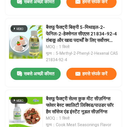
सबसे अच्छी कीमत
हमसे संपर्क करें
बैसफू फैक्ट्री बिक्री 5-मिथाइल-2-
फेनिल-2-हेक्सेनल सीएएस 21834-92-4
तंबाकू और खाद्य पदार्थों के लिए सर्वोत्तम
गुणवत्ता वाली तरल
MOQ：1 किलो
मूल्य：5-Methyl-2-Phenyl-2-Hexenal CAS
21834-92-4
सबसे अच्छी कीमत
हमसे संपर्क करें
बैसफू फैक्ट्री सेल्स कुक मीट सीज़निंग्स
फ्लेवर बेस्ट क्वालिटी लिक्विड/पाउडर फॉर
हैम सॉसेज एंड इंस्टेंट नूडल सीज़निंग्स
MOQ：1 किलो
मूल्य：Cook Meat Seasonings Flavor