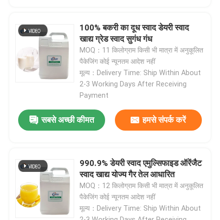
फलों का चूर्ण
100% बकरी का दूध स्वाद डेयरी स्वाद
खाद्य ग्रेड स्वाद सुगंध गंध
MOQ：11 किलोग्राम किसी भी मात्रा में अनुकूलित
सूखे पाउडर को फ्रीज करें
पैकेजिंग कोई न्यूनतम आदेश नहीं
मूल्य：Delivery Time: Ship Within About
2-3 Working Days After Receiving
जैविक तेल
Payment
प्राकृतिक वजन घटाने की सामग्री
सबसे अच्छी कीमत
हमसे संपर्क करें
प्राकृतिक रंगद्रव्य
990.9% डेयरी स्वाद एमुल्सिफाइड ऑरेंजैट
स्वाद खाद्य योज्य गैर तेल आधारित
स्वास्थ्य देखभाल उत्पाद
MOQ：12 किलोग्राम किसी भी मात्रा में अनुकूलित
पैकेजिंग कोई न्यूनतम आदेश नहीं
मूल्य：Delivery Time: Ship Within About
2-3 Working Days After Receiving