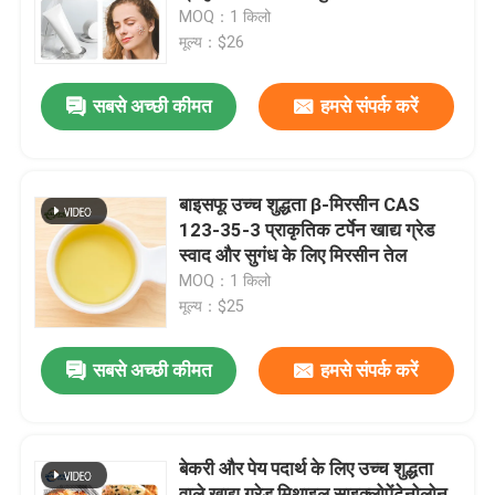
MOQ：1 किलो
मूल्य：$26
वी.आर. शो
सबसे अच्छी कीमत
हमसे संपर्क करें
हमारे बारे में
कारखाने का दौरा
बाइसफू उच्च शुद्धता β-मिरसीन CAS
123-35-3 प्राकृतिक टर्पेन खाद्य ग्रेड
स्वाद और सुगंध के लिए मिरसीन तेल
गुणवत्ता नियंत्रण
MOQ：1 किलो
मूल्य：$25
हमसे संपर्क करें
सबसे अच्छी कीमत
हमसे संपर्क करें
समाचार
बेकरी और पेय पदार्थ के लिए उच्च शुद्धता
खाद्य पदार्थों के स्वाद
वाले खाद्य ग्रेड मिथाइल साइक्लोपेंटेनोलोन