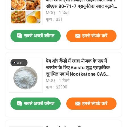
सीएएस 80-71-7 प्राकृतिक स्वाद बढ़ाने
वाला एमसीपी
MOQ：1 किलो
स्वाद और सुगंध
मूल्य：$31
सिंथेटिक स्वाद
सबसे अच्छी कीमत
हमसे संपर्क करें
शीतलक एजेंट
पेय और कैंडी में खाद्य योजक के रूप में
उपयोग के लिए Baisfu शुद्ध प्राकृतिक
प्राकृतिक पौधे का आवश्यक तेल
सुगंधित पदार्थ Nootkatone CAS
4674-50-4
MOQ：1 किलो
शुद्ध पौधे का अर्क
मूल्य：$2990
सबसे अच्छी कीमत
हमसे संपर्क करें
मीठा करने वाला
मोनोमर स्वाद