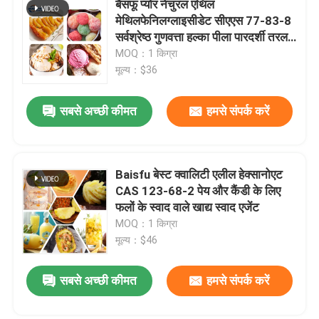
बैसफू प्योर नेचुरल एथिल
मेथिलफेनिलग्लाइसीडेट सीएएस 77-83-8
फलों का चूर्ण
सर्वश्रेष्ठ गुणवत्ता हल्का पीला पारदर्शी तरल
खाद्य स्वाद और कॉस्मेटिक स्वाद के लिए
MOQ：1 किग्रा
मूल्य：$36
सूखे पाउडर को फ्रीज करें
सबसे अच्छी कीमत
हमसे संपर्क करें
जैविक तेल
प्राकृतिक वजन घटाने की सामग्री
Baisfu बेस्ट क्वालिटी एलील हेक्सानोएट
CAS 123-68-2 पेय और कैंडी के लिए
फलों के स्वाद वाले खाद्य स्वाद एजेंट
प्राकृतिक रंगद्रव्य
MOQ：1 किग्रा
मूल्य：$46
स्वास्थ्य देखभाल उत्पाद
सबसे अच्छी कीमत
हमसे संपर्क करें