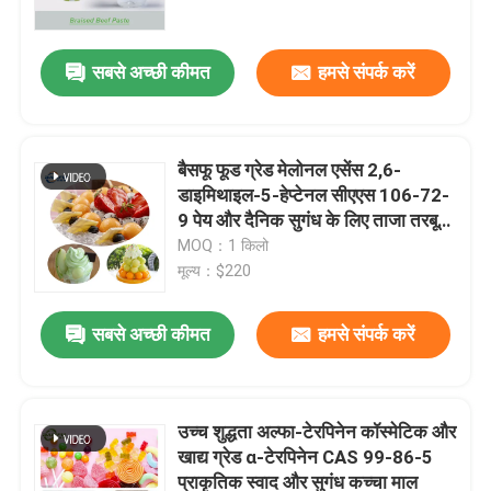
सबसे अच्छी कीमत
हमसे संपर्क करें
बैसफू फूड ग्रेड मेलोनल एसेंस 2,6-
डाइमिथाइल-5-हेप्टेनल सीएएस 106-72-
9 पेय और दैनिक सुगंध के लिए ताजा तरबूज
स्वाद
MOQ：1 किलो
मूल्य：$220
सबसे अच्छी कीमत
हमसे संपर्क करें
घर
उत्पाद
उच्च शुद्धता अल्फा-टेरपिनेन कॉस्मेटिक और
खाद्य ग्रेड α-टेरपिनेन CAS 99-86-5
प्राकृतिक स्वाद और सुगंध कच्चा माल
वीडियो