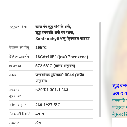
butto
प्रमुखता देना
खाद्य रंग शुद्ध पौधे के अर्क
,
शुद्ध वनस्पति अर्क रंग रक्षक
,
Xanthophyll धातु क्रिस्टल पाउडर
पिघलने का बिंदु
195°C
विशिष्ट आवर्तन
18Cd+165° ((c=0.7benzene)
क्वथनांक
572.66°C (करीब अनुमान)
घनत्व
रासायनिक पुस्तिका0.9944 (करीब
अनुमान)
शुद्ध व
अपवर्तक
n20/D1.361-1.363
उत्पाद 
सूचकांक
वनस्पति स
फ़्लैश प्वाइंट
269.1±27.5°C
पत्रिका म
गोदाम की स्थिति
-20°C
मैकुलर ड
प्रपत्र
ठोस