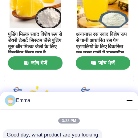
वी.आर. शो
पुडिंग मिल्क स्वाद विशेष रूप से
अनानास रस स्वाद विशेष रूप
हमारे बारे में
डेयरी डेसर्ट सिस्टम जैसे पुडिंग
से पानी आधारित रस पेय
मूस और मिल्क जेली के लिए
प्रणालियों के लिए विकसित
विकसित किया गया है
एक उच्च पानी में घुलनशील
कारखाने का दौरा
स्पष्ट सूत्र यह सटीक ताजा
जांच भेजें
जांच भेजें
रसदार खट्टा-मीठा पुनः पेश
करता है
गुणवत्ता नियंत्रण
हमसे संपर्क करें
Emma
समाचार
3:28 PM
खाद्य पदार्थों के स्वाद
Good day, what product are you looking 