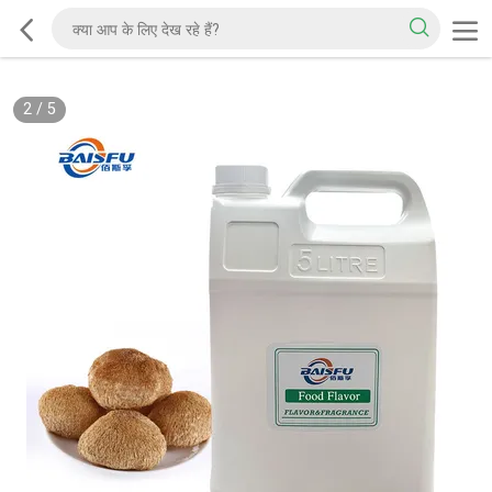
2
/
5