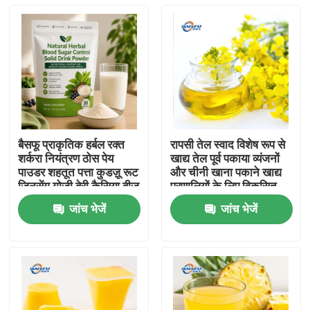
बैसफू प्राकृतिक हर्बल रक्त
रापसी तेल स्वाद विशेष रूप से
शर्करा नियंत्रण ठोस पेय
खाद्य तेल पूर्व पकाया व्यंजनों
पाउडर शहतूत पत्ता कुडज़ू रूट
और चीनी खाना पकाने खाद्य
जिनसेंग गोजी बेरी कैसिया बीज
प्रणालियों के लिए विकसित
स्वस्थ ग्लूकोज समर्थन के लिए
जांच भेजें
जांच भेजें
घर
उत्पाद
वीडियो