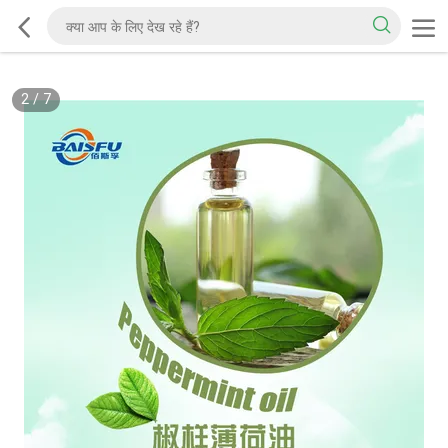
2
/
7