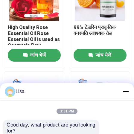
वी.आर. शो
High Quality Rose
99% टेंडरिन प्राकृतिक
Essential Oil Rose
वनस्पति आवश्यक तेल
हमारे बारे में
Essential Oil is used as
Cosmetic Raw
Material
जांच भेजें
जांच भेजें
कारखाने का दौरा
गुणवत्ता नियंत्रण
Lisa
हमसे संपर्क करें
समाचार
3:31 PM
Good day, what product are you looking 
खाद्य पदार्थों के स्वाद
for?
99% सरसों प्राकृतिक
खाद्य सामग्री प्राकृतिक