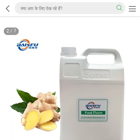
2
/
7