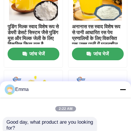
वी.आर. शो
पुडिंग मिल्क स्वाद विशेष रूप से
अनानास रस स्वाद विशेष रूप
डेयरी डेसर्ट सिस्टम जैसे पुडिंग
से पानी आधारित रस पेय
हमारे बारे में
मूस और मिल्क जेली के लिए
प्रणालियों के लिए विकसित
विकसित किया गया है
एक उच्च पानी में घुलनशील
स्पष्ट सूत्र यह सटीक ताजा
जांच भेजें
जांच भेजें
कारखाने का दौरा
रसदार खट्टा-मीठा पुनः पेश
करता है
गुणवत्ता नियंत्रण
Emma
हमसे संपर्क करें
समाचार
2:22 AM
Good day, what product are you looking 
खाद्य पदार्थों के स्वाद
for?
अनानास तेल स्वाद तेल
अनानास का स्वाद चबाने के