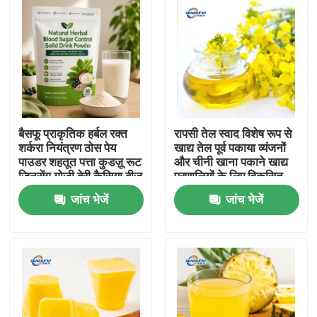
बैसफू प्राकृतिक हर्बल रक्त
रापसी तेल स्वाद विशेष रूप से
शर्करा नियंत्रण ठोस पेय
खाद्य तेल पूर्व पकाया व्यंजनों
पाउडर शहतूत पत्ता कुडज़ू रूट
और चीनी खाना पकाने खाद्य
जिनसेंग गोजी बेरी कैसिया बीज
प्रणालियों के लिए विकसित
स्वस्थ ग्लूकोज समर्थन के लिए
जांच भेजें
जांच भेजें
घर
उत्पाद
वीडियो