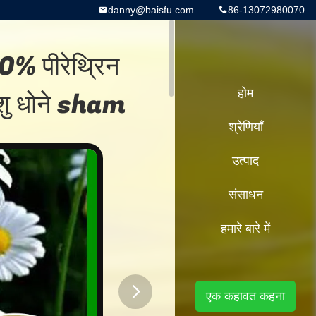
danny@baisfu.com
86-13072980070
50% पीरेथ्रिन
पशु धोने sham
होम
श्रेणियाँ
उत्पाद
संसाधन
हमारे बारे में
एक कहावत कहना