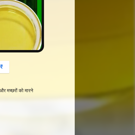
button
ें
र मच्छरों को मारने