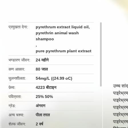
butto
प्रमुखता देना
pyrethrum extract liquid oil
,
pyrethrin animal wash
shampoo
,
pure pyrethrum plant extract
भण्डारण जीवन
24 महीने
कण आकार
80 जाल
घुलनशीलता
54mg/L ((24.99 oC)
उच्च सां
फ़ेमा
4223 बीटाइन
पाइरेथ्र
पवित्रता
25% 50%
पाइरेथ्
ग्रेड
अंगराग
पाइरेथ्र
पाइरेथ्र
अन्य चश्मा
पीला तरल
पाइरेथ्र
शेल्फ जीवन
2 वर्ष