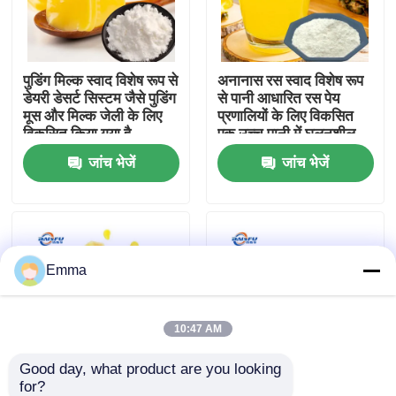
वी.आर. शो
पुडिंग मिल्क स्वाद विशेष रूप से
अनानास रस स्वाद विशेष रूप
डेयरी डेसर्ट सिस्टम जैसे पुडिंग
से पानी आधारित रस पेय
हमारे बारे में
मूस और मिल्क जेली के लिए
प्रणालियों के लिए विकसित
विकसित किया गया है
एक उच्च पानी में घुलनशील
स्पष्ट सूत्र यह सटीक ताजा
जांच भेजें
जांच भेजें
कारखाने का दौरा
रसदार खट्टा-मीठा पुनः पेश
करता है
गुणवत्ता नियंत्रण
Emma
हमसे संपर्क करें
समाचार
10:47 AM
Good day, what product are you looking 
खाद्य पदार्थों के स्वाद
for?
अनानास तेल स्वाद तेल
अनानास का स्वाद चबाने के