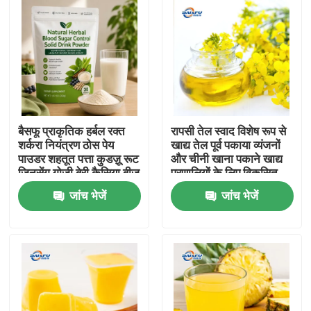
बैसफू प्राकृतिक हर्बल रक्त
रापसी तेल स्वाद विशेष रूप से
शर्करा नियंत्रण ठोस पेय
खाद्य तेल पूर्व पकाया व्यंजनों
पाउडर शहतूत पत्ता कुडज़ू रूट
और चीनी खाना पकाने खाद्य
जिनसेंग गोजी बेरी कैसिया बीज
प्रणालियों के लिए विकसित
स्वस्थ ग्लूकोज समर्थन के लिए
जांच भेजें
जांच भेजें
घर
उत्पाद
वीडियो