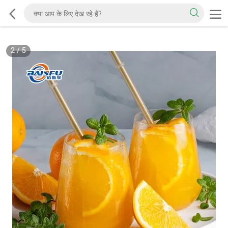
2
/
5