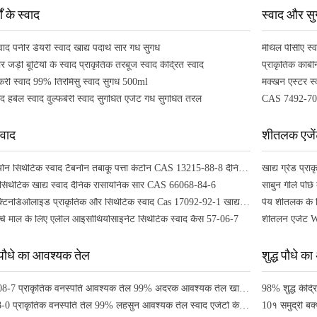
ों के स्वाद
स्वाद और सु
ाद पनीर डेयरी स्वाद खाद्य पदार्थ सार गंध सुगंध
मेंथिल पीसीए स
ार जड़ी बूटियों के स्वाद प्राकृतिक तरबूज स्वाद केंद्रित स्वाद
ेकरी स्वाद 99% तिरमिसु स्वाद सुगंध 500ml
ाद हर्बल स्वाद वुल्फबेरी स्वाद सुगंधित एजेंट गंध सुगंधित तरल
CAS 7492-70-8 
्वाद
शीतलक एजे
मेगास्टिग्मेट्रियोन सिंथेटिक स्वाद टैबनोन तंबाकू पत्ता केटोन CAS 13215-88-8 दैनिक रासायनिक
खाद्य ग्रेड प
 सिंथेटिक खाद्य स्वाद दैनिक रासायनिक सार CAS 66068-84-6
साबुन गीले पों
डायहाइड्रोएक्टिनडिओलाइड प्राकृतिक और सिंथेटिक स्वाद Cas 17092-92-1 खाद्य योज्य के लिए
पेय शीतलक के 
्चे माल के लिए एलील आइसोथियोसाइनेट सिंथेटिक स्वाद कैस 57-06-7
 पौधे का आवश्यक तेल
शुद्ध पौधे का
CAS 8007-08-7 प्राकृतिक वनस्पति आवश्यक तेल 99% अदरक आवश्यक तेल खाद्य स्वाद और सुगंध के लिए
98% शुद्ध केंद्
कैस 8000-78-0 प्राकृतिक वनस्पति तेल 99% लहसुन आवश्यक तेल स्वाद एजेंटों के लिए
10१ समुद्री बक्