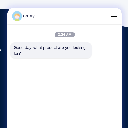
kenny
2:24 AM
.
Good day, what product are you looking 
for?
कंपनी प्रोफ़ाइल
फैक्टरी यात्रा
गुणवत्ता नियंत्रण
साइटमैप
गोपनीयता नीति
हमसे संपर्क करें