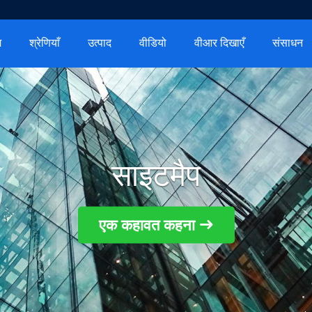
म
श्रेणियाँ
उत्पाद
वीडियो
वीआर दिखाएँ
संसाधन
साइटमैप
एक कहावत कहना