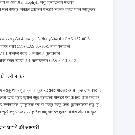
्ध पौधे के अर्क Xanthophyll धातु क्रिस्टलीय पाउडर
रासायनिक कच्चा माल संयंत्र निकालें इकारिन पाउडर निकालें हल्का पीला एसीकुलर क्रिस्टल
द
वाद सल्फ्यूरोल 4-मिथाइल-5-थियाज़ोलेथेनॉल CAS 137-00-8
मोनोमर स्वाद 99% CAS 95-16-9 बेंजोथियाज़ोल
4-1 मोनोमर स्वाद 2-मेथिल-3-फुरंतियोल
ोनोमर स्वाद ट्रांस-2,4-नॉनडिएनल CAS 5910-87-2
को फ्रीज करें
पेय पदार्थों के लिए बैसफू थोक शुद्ध फ्रीज सूखे स्ट्रॉबेरी पाउडर खाद्य ग्रेड उच्च विटामिन सी
बैसफू हलाल उपलब्ध खाद्य ग्रेड फ्रीज सूखे ब्रोकोली पाउडर पेय के लिए उच्च फाइबर क्रूसिफेरस ग्रीन्स अनुपूरक
स्वस्थ पेय के लिए क्लोरोफिल प्राकृतिक रंगों से भरपूर बैस्फू उच्च घुलनशीलता शुद्ध फ्रीज-सूखे केल पाउडर
बैसफू शुद्ध फ्रीज सूखे कद्दू पाउडर प्राकृतिक कद्दू पाउडर हलाल बेकिंग और बेबी फूड के लिए उपलब्ध है
जन घटाने की सामग्री