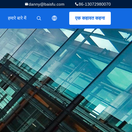
danny@baisfu.com
86-13072980070
हमारे बारे में
एक कहावत कहना
描述