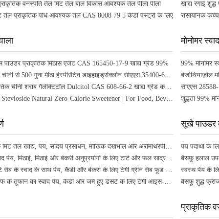
प्राकृतिक वनस्पति तेल मिंट तेल बाल विकास आवश्यक तेल पीला पीला
खाद्य रंगाई शुद
ंट तेल प्राकृतिक पौधे आवश्यक तेल CAS 8008 79 5 कैंडी पेस्ट्री के लिए
वाला
मोनोमर स्वा
म पाउडर प्राकृतिक मिठास एजेंट CAS 165450-17-9 खाद्य ग्रेड 99%
99% मोनोमर स्
फैक्टरी आपूर्ति चीनी से 500 गुना मीठा हेस्पेरिटिन डाइहाइड्रोक्लोन सीएएस 35400-60-3
बेंजोथियाज़ोल 
Baisfu प्राकृतिक चीनी शराब गैलेक्टिटॉल Dulcitol CAS 608-66-2 खाद्य ग्रेड कम कैलोरी स्वीटनर के लिए Anti-Caries स्वीटनर कच्चे माल
सीएएस 28588-7
High Purity Stevioside Natural Zero-Calorie Sweetener | For Food, Beverage & Pharma Industries
शुद्धता 99% म
्ण
सूखे पाउडर 
शुद्ध प्राकृतिक मिंट तेल खाद्य, पेय, सौंदर्य प्रसाधन, मौखिक देखभाल और अरोमाथेरेपी के लिए प्रीमियम मेंथोल आवश्यक तेल।
खट्टे चेरी स्वाद पेय, मिठाई, मिठाई और बेकरी अनुप्रयोगों के लिए टार्ट और फल सांद्रता ∙ प्रीमियम खट्टे चेरी सार
प्रीमियम खट्टे सेब के स्वाद के साथ पेय, कैंडी और बेकरी के लिए टेंगी ग्रीन सेब फूड ग्रेड एसेंस
बैसफू खट्टे बर्फ के तूफान का स्वाद पेय, कैंडी और जमे हुए डेसर्ट के लिए टेंगी आइस-कूल्ड फूड एसेन्स
प्राकृतिक व