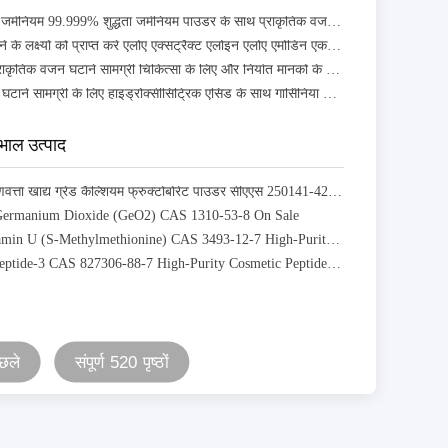
जैविक कार्बनिक जर्मनियम 99.999% शुद्धता जर्मनियम पाउडर के साथ प्राकृतिक वजन घटाने सामग्री
अपने वजन घटाने के लक्ष्यों को प्राप्त करें एलोए एक्सट्रैक्ट एलोइन एलोए एमोडिन एक प्राकृतिक घटक
रब्बर निकासी प्राकृतिक वजन घटाने सामग्री चिकित्सा के लिए और निर्यात मानकों के साथ
प्राकृतिक वजन घटाने सामग्री के लिए हाइड्रोक्सीसिट्रिक एसिड के साथ गार्सिनिया कैंबोगिया अर्क
खभाल उत्पाद
बैस्फु सर्वोत्तम गुणवत्ता खाद्य ग्रेड कैल्शियम फ्रुक्टोबोरेट पाउडर सीएएस 250141-42-5 खाद्य आहार पूरक के लिए उच्च जल घुलनशील
Germanium Dioxide (GeO2) CAS 1310-53-8 On Sale
Premium Vitamin U (S-Methylmethionine) CAS 3493-12-7 High-Purity Natural Active Ingredient for Cosmetic, Food
Acetyl Tetrapeptide-3 CAS 827306-88-7 High-Purity Cosmetic Peptide for Advanced Eye Area Care
छले
संपूर्ण 520 पृष्ठों