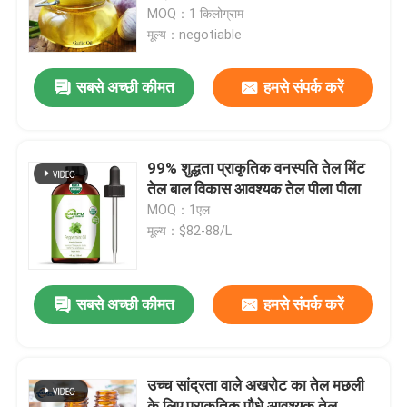
MOQ：1 किलोग्राम
मूल्य：negotiable
वी.आर. शो
सबसे अच्छी कीमत
हमसे संपर्क करें
हमारे बारे में
कारखाने का दौरा
99% शुद्धता प्राकृतिक वनस्पति तेल मिंट
तेल बाल विकास आवश्यक तेल पीला पीला
MOQ：1एल
गुणवत्ता नियंत्रण
मूल्य：$82-88/L
हमसे संपर्क करें
सबसे अच्छी कीमत
हमसे संपर्क करें
समाचार
उच्च सांद्रता वाले अखरोट का तेल मछली
खाद्य पदार्थों के स्वाद
के लिए प्राकृतिक पौधे आवश्यक तेल