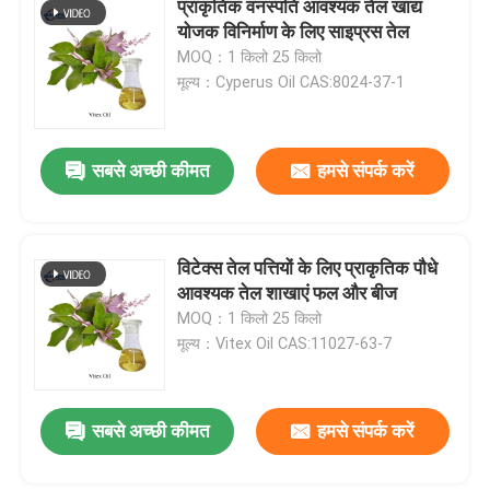
प्राकृतिक वनस्पति आवश्यक तेल खाद्य
योजक विनिर्माण के लिए साइप्रस तेल
फलों का चूर्ण
MOQ：1 किलो 25 किलो
मूल्य：Cyperus Oil CAS:8024-37-1
सूखे पाउडर को फ्रीज करें
सबसे अच्छी कीमत
हमसे संपर्क करें
जैविक तेल
प्राकृतिक वजन घटाने की सामग्री
विटेक्स तेल पत्तियों के लिए प्राकृतिक पौधे
आवश्यक तेल शाखाएं फल और बीज
MOQ：1 किलो 25 किलो
प्राकृतिक रंगद्रव्य
मूल्य：Vitex Oil CAS:11027-63-7
स्वास्थ्य देखभाल उत्पाद
सबसे अच्छी कीमत
हमसे संपर्क करें