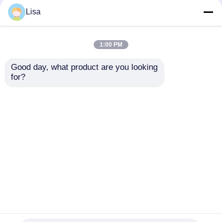
98% शुद्ध केंद्रित पौधे के अर्क
506-32-1 शुद्ध पौधों का अर्क
Lisa
पाउडर सफेद त्वचा टोन पाउडर
मॉइस्चराइजिंग के लिए
1:00 PM
सबसे अच्छी कीमत
सबसे अच्छी कीमत
Good day, what product are you looking 
for?
हमसे संपर्क करें
हमसे संपर्क करें
और देखो
होम
हमारे बारे में
हमसे संपर्क करें
Desktop Site
साइटमैप
गोपनीयता नीति
गुणवत्ता
खाद्य पदार्थों के स्वाद
चीन का कारखाना.Copyright ©