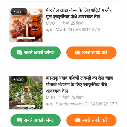
मीर तेल खाद्य योज्य के लिए अद्वितीय और
मूल प्राकृतिक पौधे आवश्यक तेल
MOQ：1 किलो 25 किलो
मूल्य：Myrrh Oil CAS:8016-37-3
सबसे अच्छी कीमत
हमसे संपर्क करें
बाइसफू स्वाद दक्षिणी लकड़ी का तेल खाद्य
योजक भंडारण के लिए प्राकृतिक पौधे
एक संदेश छोड़ें
आवश्यक तेल
MOQ：1 किलो 25 किलो
मूल्य：Southernwood Oil CAS:8022-37-5
सबसे अच्छी कीमत
हमसे संपर्क करें