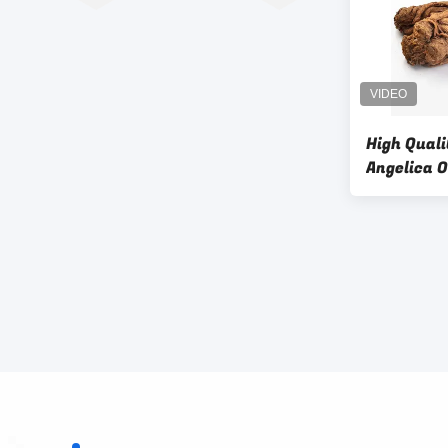
High Qual
Angelica 
and Skin 