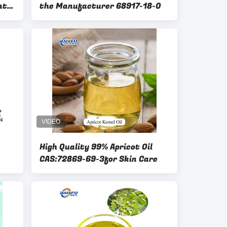
nti-
the Manufacturer 68917-18-0
and
High Quality 99% Apricot Oil
CAS:72869-69-3for Skin Care