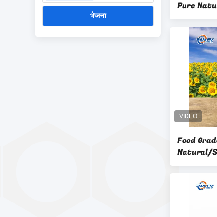
Pure Natu
भेजना
Essential
Skincare
Food Grade
Natural/S
Viscous L