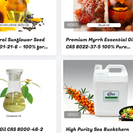
ral Sunflower Seed
Premium Myrrh Essential Oi
001-21-6 – 100% for
CAS 8022-37-5 100% Pure
& Food
Natural for Aromatherapy
Skincare
Oil CAS 8000-46-2
High Purity Sea Buckthorn