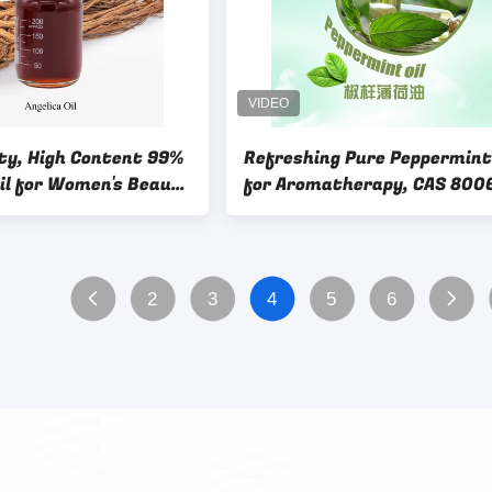
ity, High Content 99%
Refreshing Pure Peppermint 
Oil for Women's Beauty
for Aromatherapy, CAS 800
Care
90-4 Plant Essential Oil
2
3
4
5
6