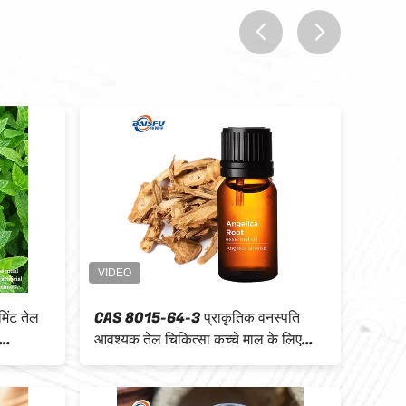
prev
next
तिक वनस्पति
कैस 8000-78-0 प्राकृतिक वनस्पति तेल
 आवश्यक तेल
99% लहसुन आवश्यक तेल स्वाद एजेंटों के
िए
लिए