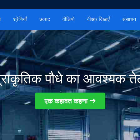
म
श्रेणियाँ
उत्पाद
वीडियो
वीआर दिखाएँ
संसाधन
्राकृतिक पौधे का आवश्यक त
एक कहावत कहना