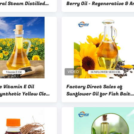
ral Steam Distilled
Berry Oil - Regenerative & A
 Oil for Aromatherapy
Aging Powerhouse - For
Premium Skincare, Serums 
Hair Care Products
 Vitamin E Oil
Factory Direct Sales of
ynthetic Yellow Clear
Sunflower Oil for Fish Bait
iquid CAS:59-02-9
Fillings and Food Baking