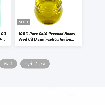
Oil
100% Pure Cold-Pressed Neem
6-
Seed Oil (Azadirachta Indica
Seed Oil) – Natural Virgin
Carrier Oil for Organic
Skincare, Hair Care
पिछले
संपूर्ण 13 पृष्ठों