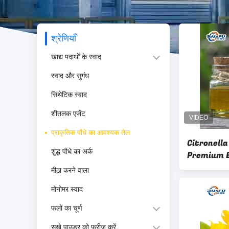
श्रेणियाँ
खाद्य पदार्थों के स्वाद
स्वाद और सुगंध
सिंथेटिक स्वाद
शीतलक एजेंट
प्राकृतिक पौधे का आवश्यक तेल
Citronella
शुद्ध पौधे का अर्क
Premium E
Natural I
मीठा करने वाला
Aromather
मोनोमर स्वाद
फलों का चूर्ण
सूखे पाउडर को फ्रीज करें