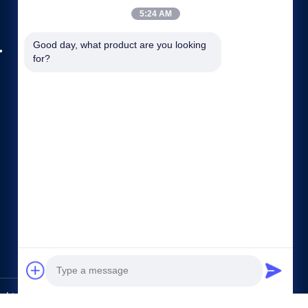
5:24 AM
.
Good day, what product are you looking 
for?
कंपनी प्रोफ़ाइल
फैक्टरी यात्रा
गुणवत्ता नियंत्रण
साइटमैप
गोपनीयता नीति
हमसे संपर्क करें
Co., Ltd.. All Rights Reserved.